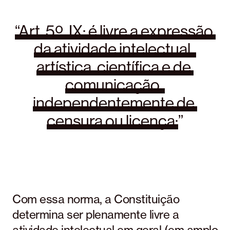
“Art. 
5º, 
IX: 
é 
livre 
a 
expressão 
da 
atividade 
intelectual, 
artística, 
científica 
e 
de 
comunicação, 
independentemente 
de 
censura 
ou 
licença;
”
Com essa norma, a Constituição
determina ser plenamente livre a