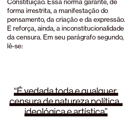
Constituição. Essa norma garante, de
forma irrestrita, a manifestação do
pensamento, da criação e da expressão.
E reforça, ainda, a inconstitucionalidade
da censura. Em seu parágrafo segundo,
lê-se:
“É 
vedada 
toda 
e 
qualquer 
censura 
de 
natureza 
política, 
ideológica 
e 
artística”