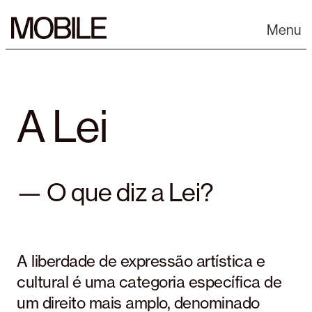
Skip
to
Menu
content
A Lei
— O que diz a Lei?
A liberdade de expressão artística e
cultural é uma categoria específica de
um direito mais amplo, denominado