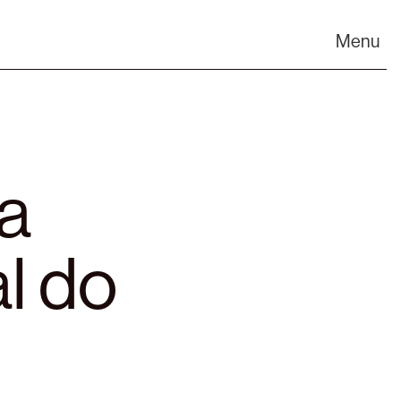
Menu
a
l do