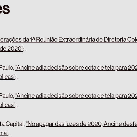
es
berações da 1ª Reunião Extraordinária de Diretoria Col
de 2020”
;
.
Paulo,
“Ancine adia decisão sobre cota de tela para 20
licas”
;
.
Paulo,
“Ancine adia decisão sobre cota de tela para 20
licas”
;
.
ta Capital,
“No apagar das luzes de 2020, Ancine desf
ema”
;
.