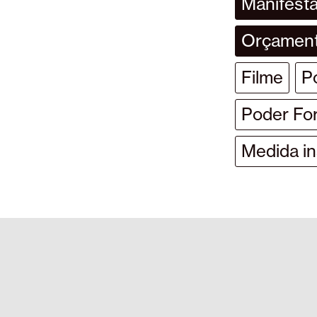
Manifesta
Orçamen
Filme
Po
Poder Fo
Medida ins