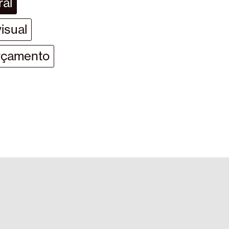
ral
isual
çamento