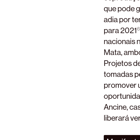
que pode g
adia por t
para 2021
6
nacionais 
Mata, ambo
Projetos d
tomadas pe
promover u
oportunida
Ancine, ca
liberará v