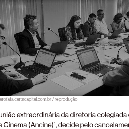
arofafa.cartacapital.com.br / reprodução
união extraordinária da diretoria colegiada
e Cinema (Ancine)
1
, decide pelo cancelame