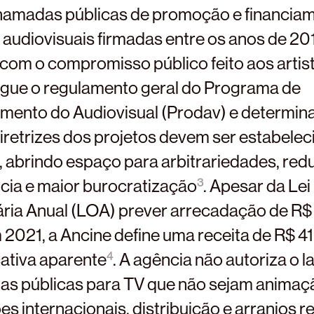
hamadas públicas de promoção e financia
audiovisuais firmadas entre os anos de 20
om o compromisso público feito aos artis
ingue o regulamento geral do Programa de
mento do Audiovisual (Prodav) e determina
iretrizes dos projetos devem ser estabele
l, abrindo espaço para arbitrariedades, re
cia e maior burocratização
3
. Apesar da Lei
ia Anual (LOA) prever arrecadação de R$
 2021, a Ancine define uma receita de R$ 41
cativa aparente
4
. A agência não autoriza o
s públicas para TV que não sejam animaç
 internacionais, distribuição e arranjos re