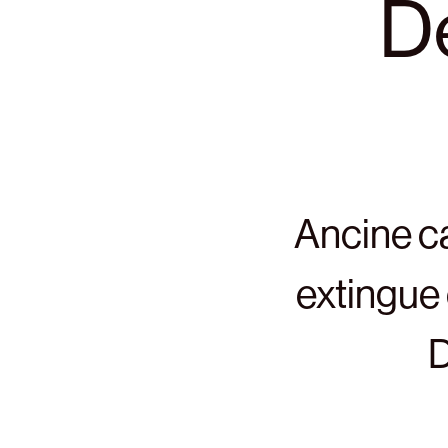
D
Ancine c
extingue
D