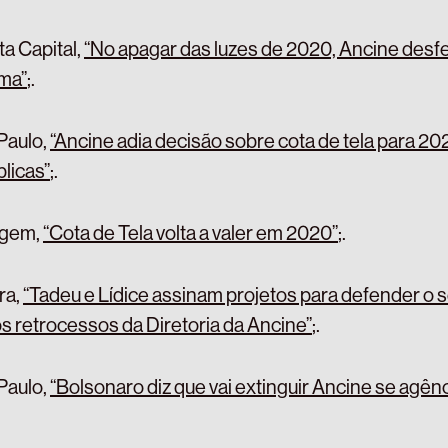
ta Capital,
“No apagar das luzes de 2020, Ancine desf
ema”
;
.
Paulo,
“Ancine adia decisão sobre cota de tela para 20
licas”
;
.
gem,
“Cota de Tela volta a valer em 2020”
;
.
ra,
“Tadeu e Lídice assinam projetos para defender o s
os retrocessos da Diretoria da Ancine”
;
.
Paulo,
“Bolsonaro diz que vai extinguir Ancine se agên