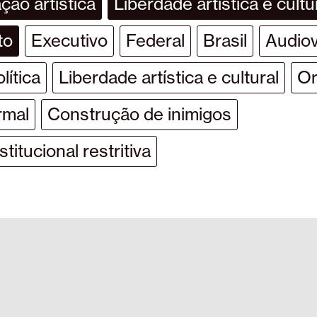
ção artística
Liberdade artística e cultu
to
Executivo
Federal
Brasil
Audiov
lítica
Liberdade artística e cultural
Or
rmal
Construção de inimigos
titucional restritiva