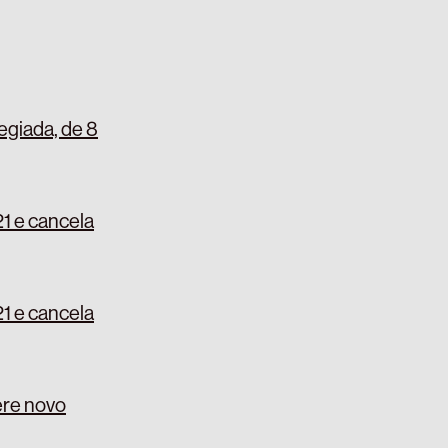
egiada, de 8
21 e cancela
21 e cancela
ere novo