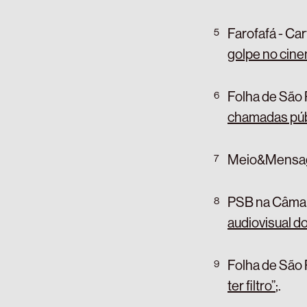
Farofafá - Car
golpe no cin
Folha de São 
chamadas púb
Meio&Mensa
PSB na Câma
audiovisual d
Folha de São 
ter filtro”
;
.