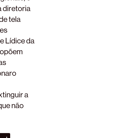
a diretoria
de tela
ões
e Lídice da
propõem
as
onaro
tinguir a
que não