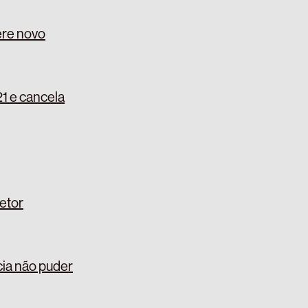
ere novo
21 e cancela
etor
cia não puder