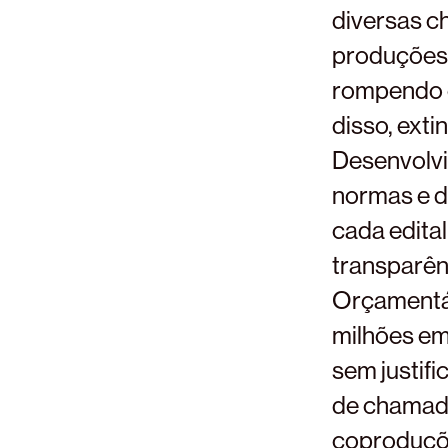
diversas c
produções 
rompendo c
disso, ext
Desenvolvi
normas e d
cada edita
transparên
Orçamentár
milhões em
sem justifi
de chamada
coproduções