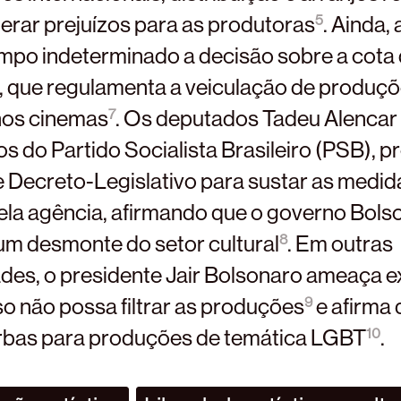
erar prejuízos para as produtoras
5
. Ainda, 
empo indeterminado a decisão sobre a cota 
, que regulamenta a veiculação de produç
nos cinemas
7
. Os deputados Tadeu Alencar 
s do Partido Socialista Brasileiro (PSB), 
e Decreto-Legislativo para sustar as medid
la agência, afirmando que o governo Bols
m desmonte do setor cultural
8
. Em outras
des, o presidente Jair Bolsonaro ameaça ex
so não possa filtrar as produções
9
e afirma 
erbas para produções de temática LGBT
10
.