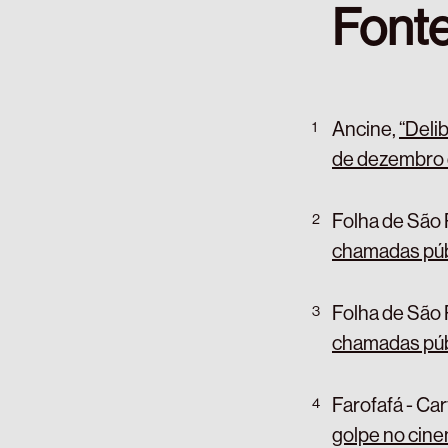
Font
Ancine,
“Deli
de dezembro 
Folha de São 
chamadas púb
Folha de São 
chamadas púb
Farofafá - Car
golpe no cin