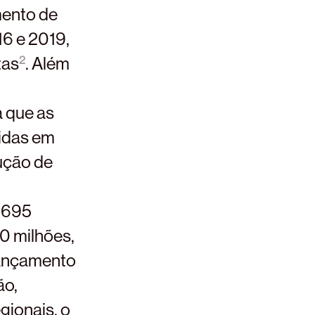
mento de
16 e 2019,
tas
2
. Além
 que as
cidas em
dução de
 695
0 milhões,
 lançamento
ão,
gionais, o