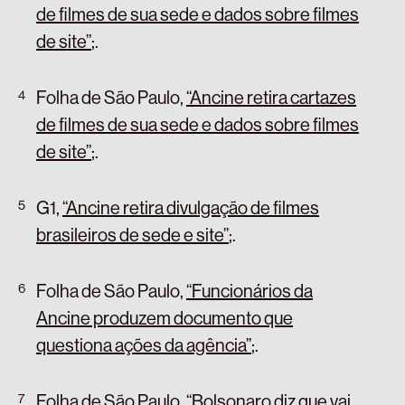
de filmes de sua sede e dados sobre filmes
de site”
;
.
Folha de São Paulo,
“Ancine retira cartazes
de filmes de sua sede e dados sobre filmes
de site”
;
.
G1,
“Ancine retira divulgação de filmes
brasileiros de sede e site”
;
.
Folha de São Paulo,
“Funcionários da
Ancine produzem documento que
questiona ações da agência”
;
.
Folha de São Paulo,
“Bolsonaro diz que vai