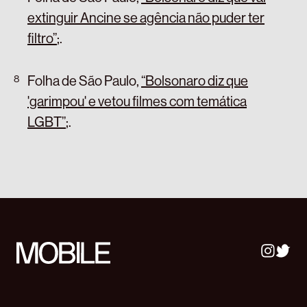
extinguir Ancine se agência não puder ter
filtro”
;
.
Folha de São Paulo,
“Bolsonaro diz que
'garimpou' e vetou filmes com temática
LGBT”
;
.