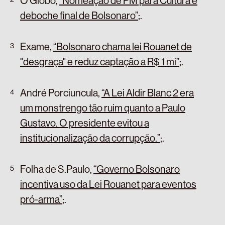
O Globo,
“Nomeação de PM para Cultura é
deboche final de Bolsonaro”
;
.
Exame,
“Bolsonaro chama lei Rouanet de
"desgraça" e reduz captação a R$ 1 mi”
;
.
André Porciuncula,
“A Lei Aldir Blanc 2 era
um monstrengo tão ruim quanto a Paulo
Gustavo. O presidente evitou a
institucionalização da corrupção.”
;
.
Folha de S.Paulo,
“Governo Bolsonaro
incentiva uso da Lei Rouanet para eventos
pró-arma”
;
.