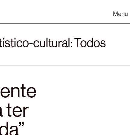
Menu
stico-cultural:
Todos
dente
 ter
rda”