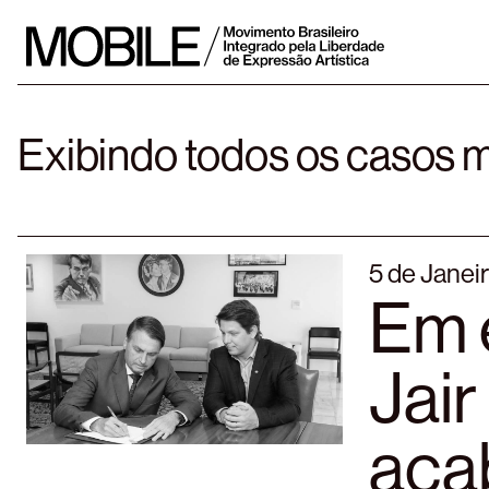
Skip
to
content
Exibindo todos os casos 
5 de Janei
Em e
Jair
acab