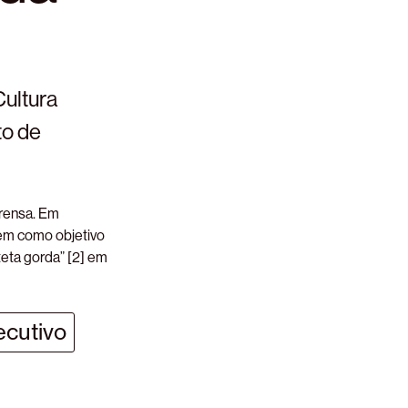
Cultura
to de
prensa. Em
tem como objetivo
teta gorda” [2] em
ecutivo