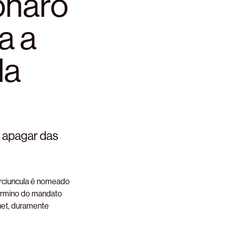
onaro
a a
da
o apagar das
Porciuncula é nomeado
término do mandato
anet, duramente