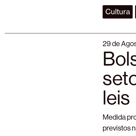
Cultura
29 de Ago
Bol
seto
leis
Medida prov
previstos 