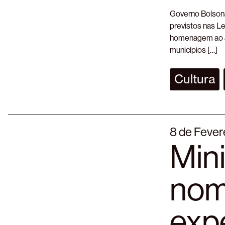
Governo Bolsona
previstos nas L
homenagem ao at
municípios […]
Cultura
8 de Fever
Min
nom
expe