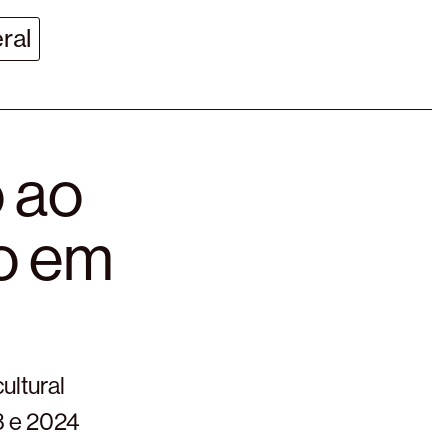
ral
 ao
to em
ultural
3 e 2024