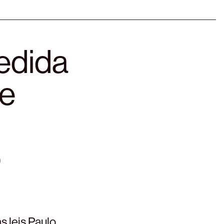
edida
de
o
 leis Paulo