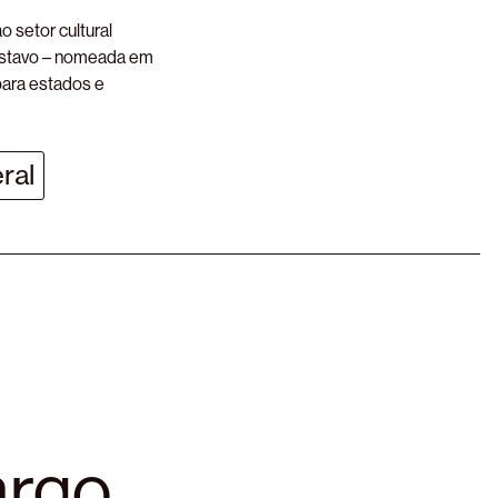
 setor cultural
 Gustavo – nomeada em
para estados e
ral
argo