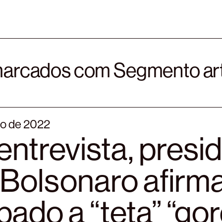
marcados com Segmento artí
ro de 2022
ntrevista, presi
 Bolsonaro afirma
ado a “teta” “go