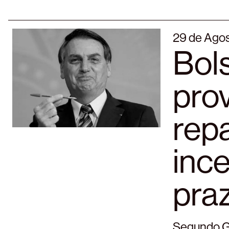
29 de Ago
Bol
pro
repa
ince
praz
Segundo Go