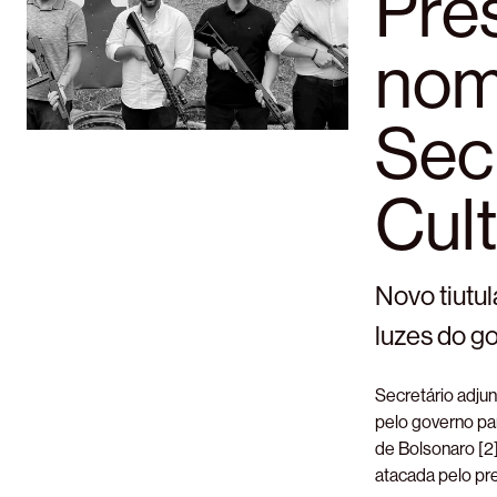
Pre
nome
Secr
Cul
Novo tiutu
luzes do g
Secretário adjun
pelo governo par
de Bolsonaro [2]
atacada pelo pre