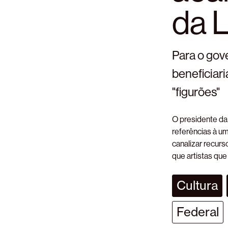
da 
Para o gov
beneficiari
"figurões"
O presidente da 
referências à u
canalizar recurs
que artistas que
Cultura
Federal