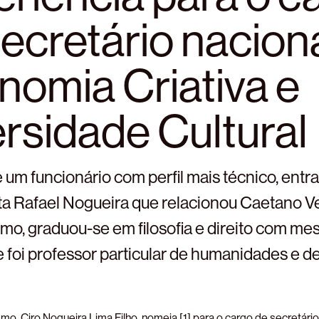
ecretário nacion
nomia Criativa e
rsidade Cultural
 um funcionário com perfil mais técnico, entra
a Rafael Nogueira que relacionou Caetano V
smo, graduou-se em filosofia e direito com me
 foi professor particular de humanidades e d
smo, Ciro Nogueira Lima Filho, nomeia [1] para o cargo de secretário