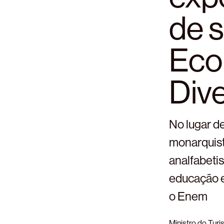
de s
Eco
Dive
No lugar de
monarquist
analfabeti
educação e
o Enem
Ministro do Turi