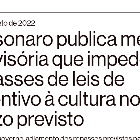
sto de 2022
sonaro publica m
visória que impe
sses de leis de
ntivo à cultura n
o previsto
verno, adiamento dos repasses previstos nas