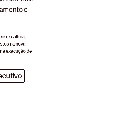
rçamento e
ro à cultura,
stos na nova
ar a execução de
ecutivo