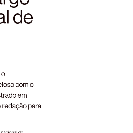
al de
 o
eloso com o
strado em
e redação para
 nacional de