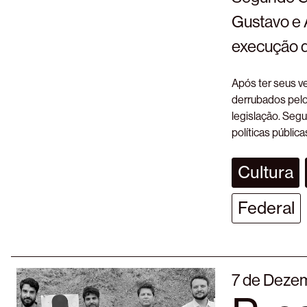
Gustavo e 
execução d
Após ter seus ve
derrubados pelo
legislação. Segu
políticas públi
Cultura
Federal
7 de Deze