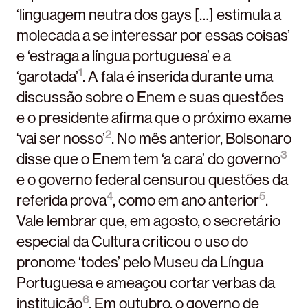
‘linguagem neutra dos gays […] estimula a
molecada a se interessar por essas coisas’
e ‘estraga a língua portuguesa’ e a
1
‘garotada’
. A fala é inserida durante uma
discussão sobre o Enem e suas questões
e o presidente afirma que o próximo exame
2
‘vai ser nosso’
. No mês anterior, Bolsonaro
3
disse que o Enem tem ‘a cara’ do governo
e o governo federal censurou questões da
4
5
referida prova
, como em ano anterior
.
Vale lembrar que, em agosto, o secretário
especial da Cultura criticou o uso do
pronome ‘todes’ pelo Museu da Língua
Portuguesa e ameaçou cortar verbas da
6
instituição
. Em outubro, o governo de