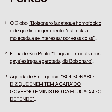
O Globo,
“Bolsonaro faz ataque homofóbico
e diz que linguagem neutra 'estimula a
molecada a se interessar por essa coisa'”
;
.
Folha de São Paulo,
“'Linguagem neutra dos
gays' estraga a garotada, diz Bolsonaro”
;
.
Agenda de Emergência,
“BOLSONARO
DIZ QUE ENEM TEM ‘A CARA’ DO
GOVERNO E MINISTRO DA EDUCAÇÃO O
DEFENDE”
;
.