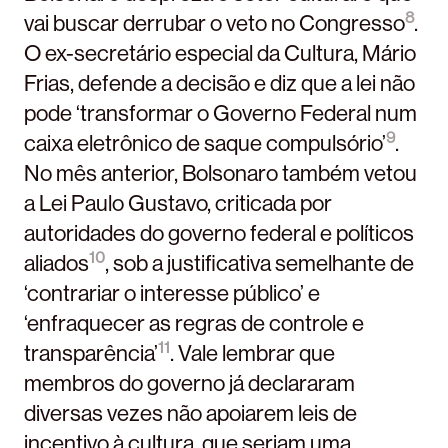
8
vai buscar derrubar o veto no Congresso
.
O ex-secretário especial da Cultura, Mário
Frias, defende a decisão e diz que a lei não
pode ‘transformar o Governo Federal num
9
caixa eletrônico de saque compulsório’
.
No mês anterior, Bolsonaro também vetou
a Lei Paulo Gustavo, criticada por
autoridades do governo federal e políticos
10
aliados
, sob a justificativa semelhante de
‘contrariar o interesse público’ e
‘enfraquecer as regras de controle e
11
transparência’
. Vale lembrar que
membros do governo já declararam
diversas vezes não apoiarem leis de
incentivo à cultura, que seriam uma