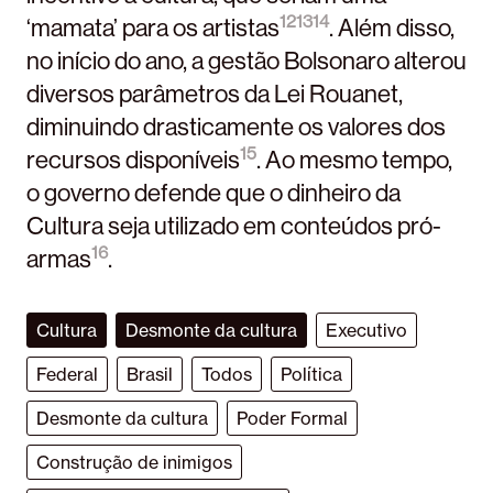
12
13
14
‘mamata’ para os artistas
. Além disso,
no início do ano, a gestão Bolsonaro alterou
diversos parâmetros da Lei Rouanet,
diminuindo drasticamente os valores dos
15
recursos disponíveis
. Ao mesmo tempo,
o governo defende que o dinheiro da
Cultura seja utilizado em conteúdos pró-
16
armas
.
Cultura
Desmonte da cultura
Executivo
Federal
Brasil
Todos
Política
Desmonte da cultura
Poder Formal
Construção de inimigos