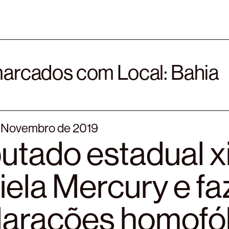
marcados com Local:
Bahia
e Novembro de 2019
utado estadual x
ela Mercury e fa
larações homofó