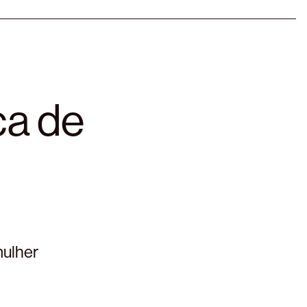
ça de
mulher