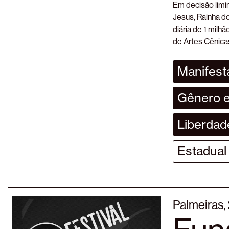
Em decisão limi
Jesus, Rainha d
diária de 1 milh
de Artes Cênica
Manifesta
Gênero e
Liberdade
Estadual
Palmeiras,