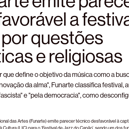
arte emite parec
avorável a festiv
z por questões
ticas e religiosas
 que define o objetivo da música como a busca
novação da alma", Funarte classifica festival, 
fascista" e "pela democracia", como desconfi
onal das Artes (Funarte) emite parecer técnico desfavorável à capt
 à Cultura (LIC) para o ‘Festival de Jazz do Capão’, sendo um dos f