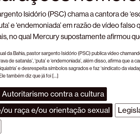
argento Isidório (PSC) chama a cantora de ‘es
puta’ e ‘endemoniada’ em razão de vídeo falso 
ais, no qual Mercury supostamente afirmou que
al da Bahia, pastor sargento Isidório (PSC) publica vídeo chamand
ava de satanás’, ‘puta’ e ‘endemoniada’, além disso, afirma que a c
quiatria’ e desrespeita símbolos sagrados e faz ‘sindicato da viad
Ele também diz que já foi […]
Autoritarismo contra a cultura
/ou raça e/ou orientação sexual
Legisl