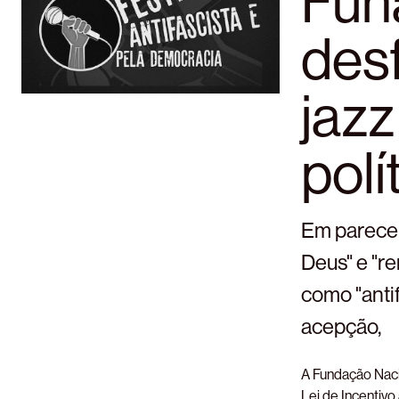
Fun
desf
jaz
polí
Em parecer
Deus" e "re
como "anti
acepção,
A Fundação Naci
Lei de Incentivo