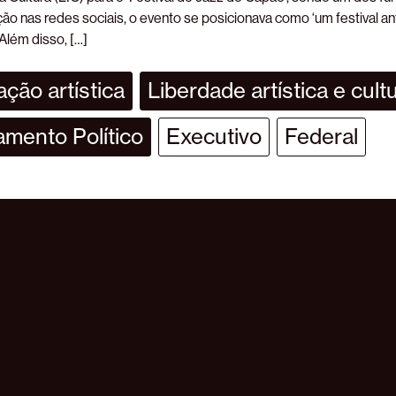
ão nas redes sociais, o evento se posicionava como ‘um festival ant
 Além disso, […]
ção artística
Liberdade artística e cultu
amento Político
Executivo
Federal