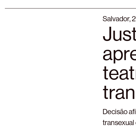
Salvador, 
Jus
apr
tea
tra
Decisão af
transexual 