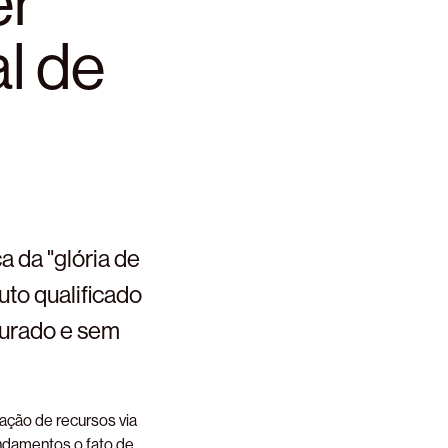
er
al de
 da "glória de
auto qualificado
gurado e sem
ação de recursos via
undamentos o fato de