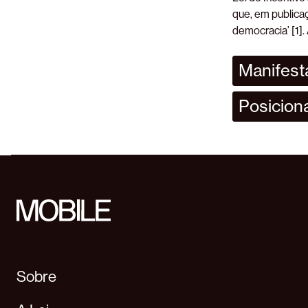
que, em publicaç
democracia’ [1].
Manifesta
Posicion
Sobre