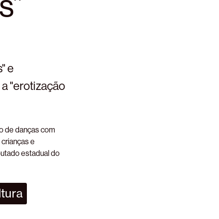
s”
" e
 a "erotização
ção de danças com
 crianças e
eputado estadual do
ltura