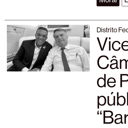
Distrito Fe
Vice
Câm
de P
públ
“Bar