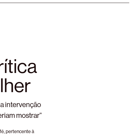
ítica
lher
 a intervenção
ueriam mostrar”
fé, pertencente à