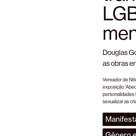
LGB
meno
Douglas Go
as obras er
Vereador de Nite
exposição ‘Abec
personalidades 
sexualizar as cr
Manifesta
Gênero e