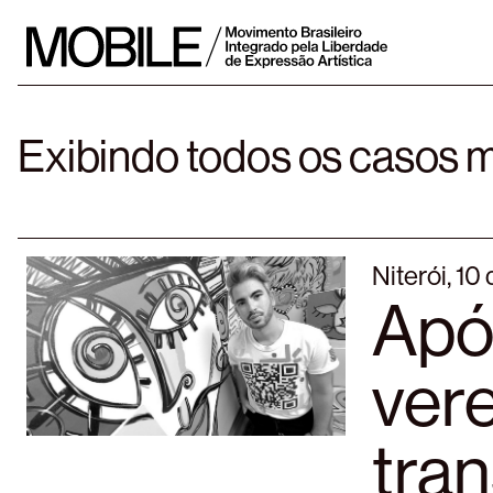
Skip
to
content
Exibindo todos os casos
Niterói, 1
Apó
ver
tra