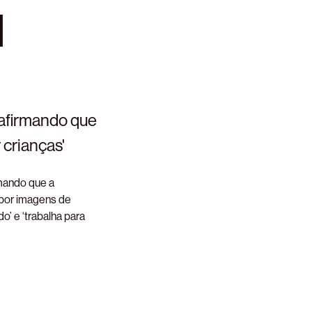
l
 afirmando que
 crianças'
rmando que a
 por imagens de
’ e ‘trabalha para
]