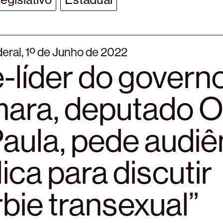
deral, 1º de Junho de 2022
-líder do govern
ara, deputado O
aula, pede audiê
ica para discutir
bie transexual”