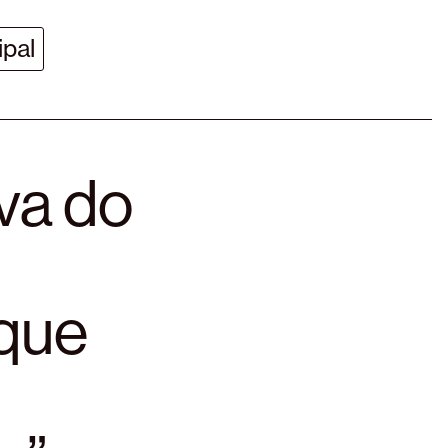
ipal
va do
 que