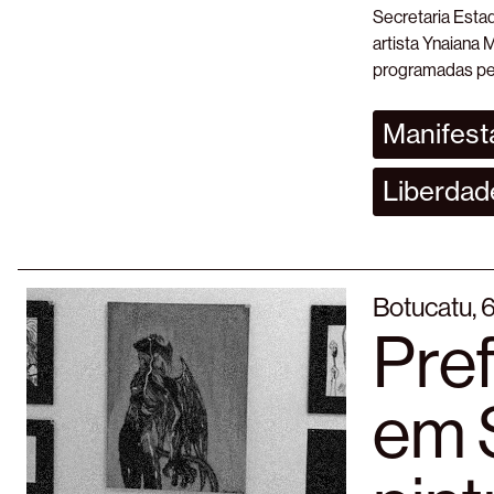
Secretaria Estad
artista Ynaiana M
programadas pel
Manifesta
Liberdad
Botucatu, 
Pref
em S