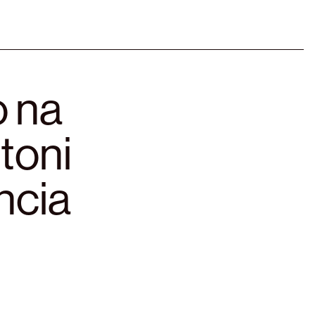
o na
toni
ncia