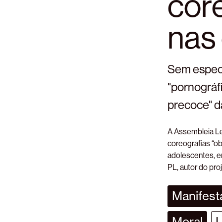
core
nas
Sem especi
"pornográfi
precoce" d
A Assembleia Le
coreografias “o
adolescentes, em
PL, autor do pro
Manifesta
Moral
L