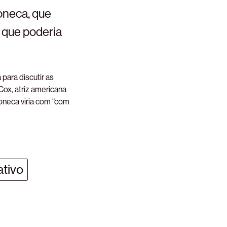
oneca, que
o que poderia
para discutir as
ox, atriz americana
oneca viria com “com
ativo