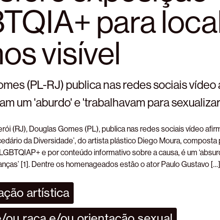
TQIA+ para loca
s visível
mes (PL-RJ) publica nas redes sociais vídeo
am um 'aburdo' e 'trabalhavam para sexualizar
rói (RJ), Douglas Gomes (PL), publica nas redes sociais vídeo afi
edário da Diversidade’, do artista plástico Diego Moura, composta
LGBTQIAP+ e por conteúdo informativo sobre a causa, é um ‘absurdo
ianças’ [1]. Dentre os homenageados estão o ator Paulo Gustavo […
ção artística
/ou raça e/ou orientação sexual