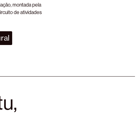
alação, montada pela
ircuito de atividades
ral
tu,