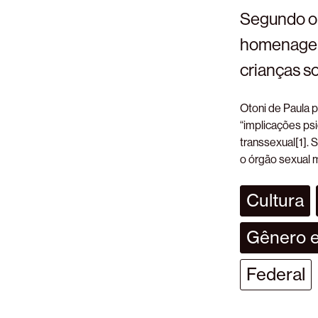
Segundo o 
homenageia 
crianças s
Otoni de Paula p
“implicações ps
transsexual[1].
o órgão sexual m
Cultura
Gênero e
Federal