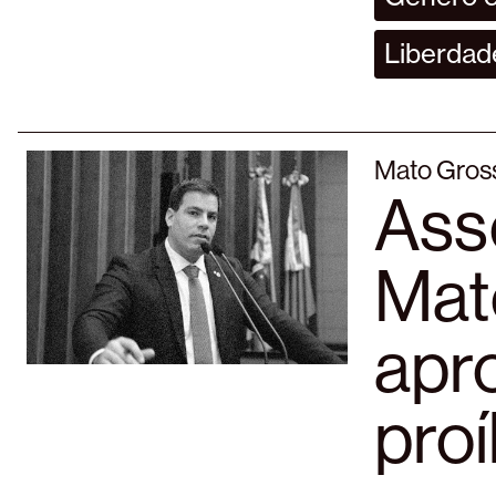
Liberdade
Mato Gross
Ass
Mat
apro
pro