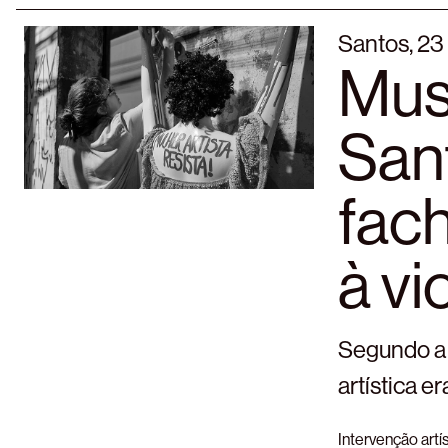
Santos, 23
Mus
Sant
fach
à vi
Segundo a 
artística e
Intervenção artí