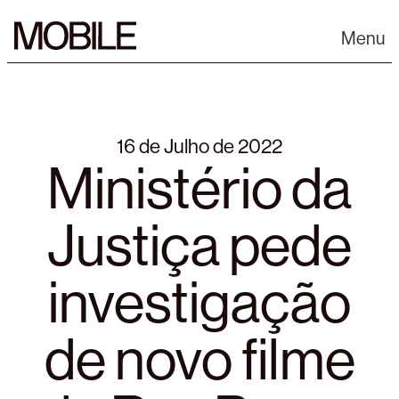
Skip
to
Menu
content
16 de Julho de 2022
Ministério da
Justiça pede
investigação
de novo filme