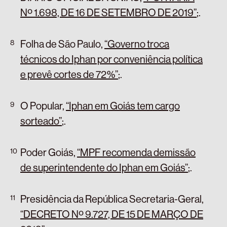
Nº 1.698, DE 16 DE SETEMBRO DE 2019”
;
.
Folha de São Paulo,
“Governo troca
técnicos do Iphan por conveniência política
e prevê cortes de 72%”
;
.
O Popular,
“Iphan em Goiás tem cargo
sorteado”
;
.
Poder Goiás,
“MPF recomenda demissão
de superintendente do Iphan em Goiás”
;
.
Presidência da República Secretaria-Geral,
“DECRETO Nº 9.727, DE 15 DE MARÇO DE