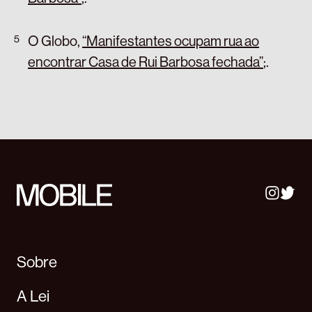
O Globo,
“Manifestantes ocupam rua ao
encontrar Casa de Rui Barbosa fechada”
;
.
Sobre
A Lei