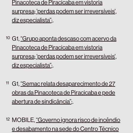
Pinacoteca de Piracicaba em vistoria
surpresa; 'perdas podem ser irreversíveis',
diz especialista”
;
.
G1,
“Grupo aponta descaso com acervo da
Pinacoteca de Piracicaba em vistoria
surpresa; 'perdas podem ser irreversíveis',
diz especialista”
;
.
G1,
“Semac relata desaparecimento de 27
obras da Pinacoteca de Piracicaba e pede
abertura de sindicância”
;
.
MOBILE,
“Governo ignora risco de incêndio
e desabamento na sede do Centro Técnico