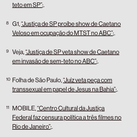
teto em SP”
;
.
G1,
“Justiça de SP proíbe show de Caetano
Veloso em ocupação do MTST no ABC”
;
.
Veja,
“Justiça de SP veta show de Caetano
em invasão de sem-teto no ABC”
;
.
Folha de São Paulo,
“Juíz veta peça com
transsexual em papel de Jesus na Bahia”
;
.
MOBILE,
“Centro Cultural da Justiça
Federal faz censura política a três filmes no
Rio de Janeiro”
;
.