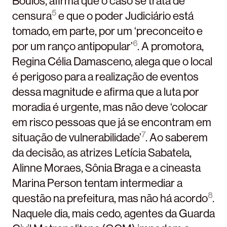
Boulos, afirma que o caso se trata de
5
censura
e que o poder Judiciário está
tomado, em parte, por um ‘preconceito e
6
por um ranço antipopular’
. A promotora,
Regina Célia Damasceno, alega que o local
é perigoso para a realização de eventos
dessa magnitude e afirma que a luta por
moradia é urgente, mas não deve ‘colocar
em risco pessoas que já se encontram em
7
situação de vulnerabilidade’
. Ao saberem
da decisão, as atrizes Letícia Sabatela,
Alinne Moraes, Sônia Braga e a cineasta
Marina Person tentam intermediar a
8
questão na prefeitura, mas não há acordo
.
Naquele dia, mais cedo, agentes da Guarda