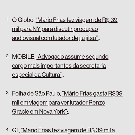
O Globo,
“Mario Frias fez viagem de R$ 39
mil para NY para discutir produção
audiovisual com lutador de jiu jitsu”
;
.
MOBILE,
“Advogado assume segundo
cargo mais importantes da secretaria
especial da Cultura”
;
.
Folha de São Paulo,
“Mário Frias gasta R$39
mil em viagem para ver lutador Renzo
Gracie em Nova York”
;
.
G1,
“Mario Frias fez viagem de R$ 39 mil a