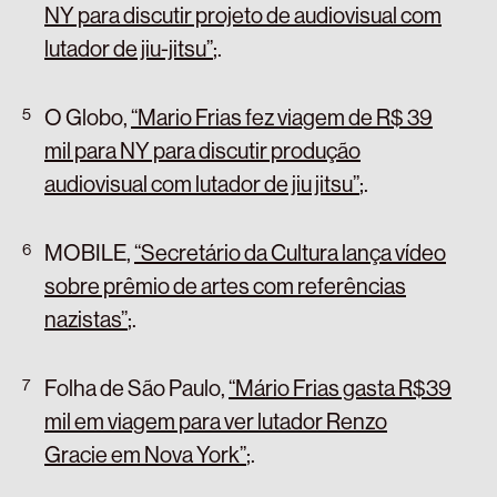
NY para discutir projeto de audiovisual com
lutador de jiu-jitsu”
;
.
O Globo,
“Mario Frias fez viagem de R$ 39
mil para NY para discutir produção
audiovisual com lutador de jiu jitsu”
;
.
MOBILE,
“Secretário da Cultura lança vídeo
sobre prêmio de artes com referências
nazistas”
;
.
Folha de São Paulo,
“Mário Frias gasta R$39
mil em viagem para ver lutador Renzo
Gracie em Nova York”
;
.