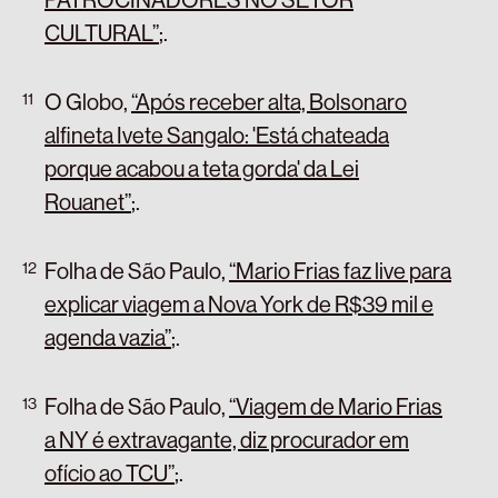
CULTURAL”
;
.
O Globo,
“Após receber alta, Bolsonaro
alfineta Ivete Sangalo: 'Está chateada
porque acabou a teta gorda' da Lei
Rouanet”
;
.
Folha de São Paulo,
“Mario Frias faz live para
explicar viagem a Nova York de R$39 mil e
agenda vazia”
;
.
Folha de São Paulo,
“Viagem de Mario Frias
a NY é extravagante, diz procurador em
ofício ao TCU”
;
.