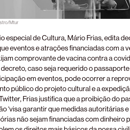
stro/Mtur
o especial de Cultura, Mário Frias, edita d
que eventos e atrações financiadas com a v
ijam comprovante de vacina contra a covid
decreto, caso seja requerido o passaporte 
ticipação em eventos, pode ocorrer a repr
to público do projeto cultural e a expediç
 Twitter, Frias justifica que a proibição do 
o ‘visa garantir que medidas autoritárias e
tórias não sejam financiadas com dinheiro 
iolem os direitos mais básicos da nossa civi