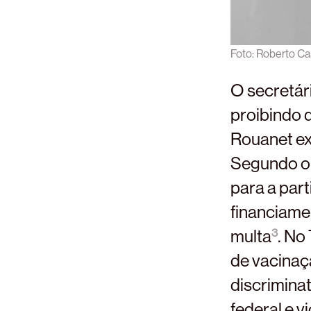
Foto: Roberto Ca
O secretári
proibindo 
Rouanet ex
Segundo o 
para a par
financiamen
multa
. No
3
de vacinaçã
discrimina
federal e v