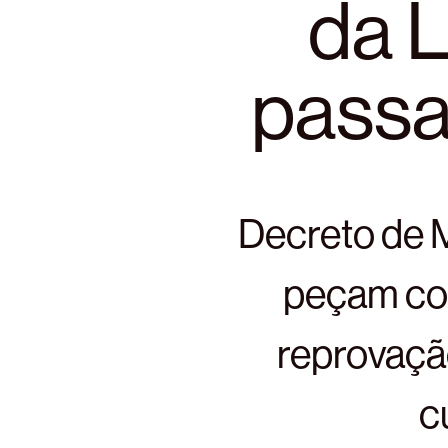
da L
passa
Decreto de M
peçam co
reprovaçã
c