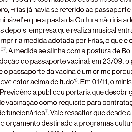
, Frias já havia se referido ao passaporte 
nável’ e que a pasta da Cultura não iria ad
s depois, empresa que realiza musical ent
mprir a medida adotada por Frias, o que é
a
. A medida se alinha com a postura de Bo
6
7
adoção do passaporte vacinal: em 23/09, o
e o passaporte da vacina é um crime porque
deve estar acima de tudo’
. Em 01/11, o mini
6
 Previdência publicou portaria que desobri
de vacinação como requisito para contrata
e funcionários
. Vale ressaltar que desde a
7
 o orçamento destinado a programas cultu