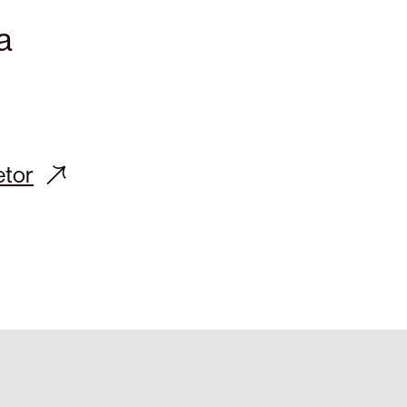
a
etor