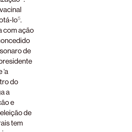
vacinal
otá-lo
.
5
ra com ação
 concedido
lsonaro de
 presidente
 ‘a
stro do
ga a
ção e
 eleição de
rais tem