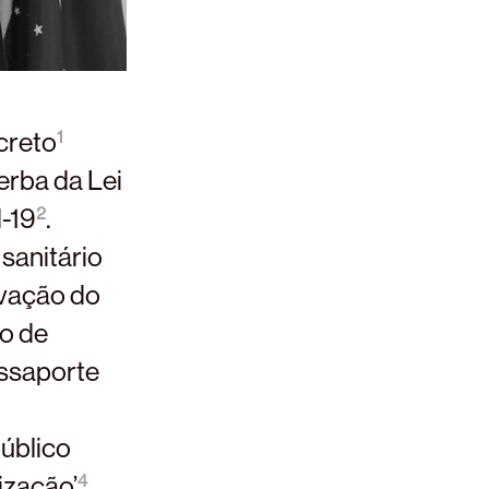
ecreto
1
erba da Lei
-19
.
2
sanitário
ovação do
ão de
passaporte
público
lização’
.
4