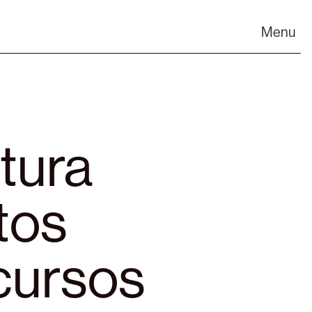
Menu
tura
tos
cursos