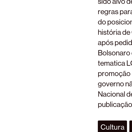
sido alvo 
regras para
do posicio
história de
após pedid
Bolsonaro 
tematica 
promoção e
governo nã
Nacional de
publicação 
Cultura