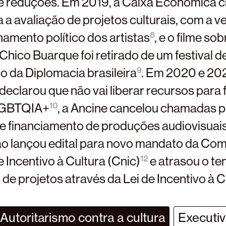
de reduções. Em 2019, a Caixa Econômica c
 a avaliação de projetos culturais, com a v
namento político dos artistas
, e o filme sob
8
 Chico Buarque foi retirado de um festival d
o da Diplomacia brasileira
. Em 2020 e 202
9
declarou que não vai liberar recursos para
LGBTQIA+
, a Ancine cancelou chamadas p
10
 financiamento de produções audiovisuai
o lançou edital para novo mandato da Co
 Incentivo à Cultura (Cnic)
e atrasou o te
12
de projetos através da Lei de Incentivo à C
Autoritarismo contra a cultura
Executi