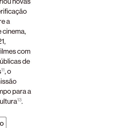
riou novas
erificação
re a
e cinema,
1,
 filmes com
úblicas de
s
, o
11
missão
mpo para a
ultura
.
13
vo