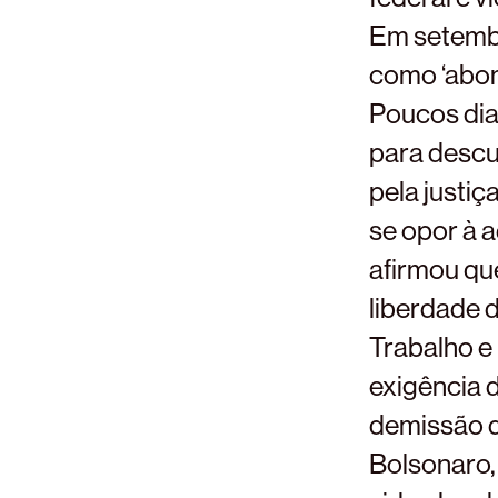
Em setembro
como ‘abomi
Poucos dia
para descu
pela justiç
se opor à 
afirmou qu
liberdade 
Trabalho e
exigência 
demissão d
Bolsonaro,