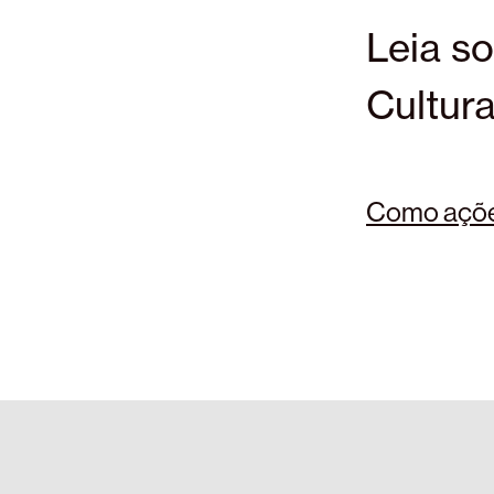
Leia s
Cultur
Como ações