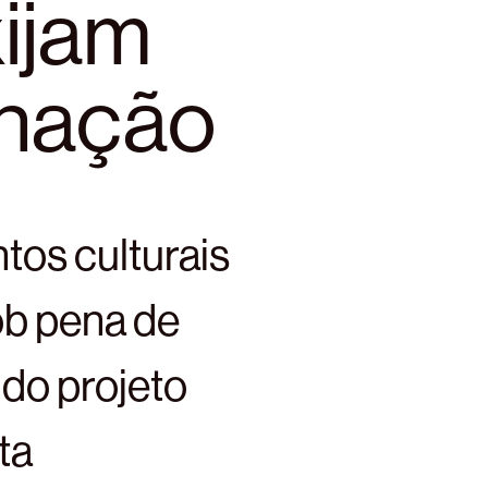
xijam
inação
tos culturais
b pena de
do projeto
ta